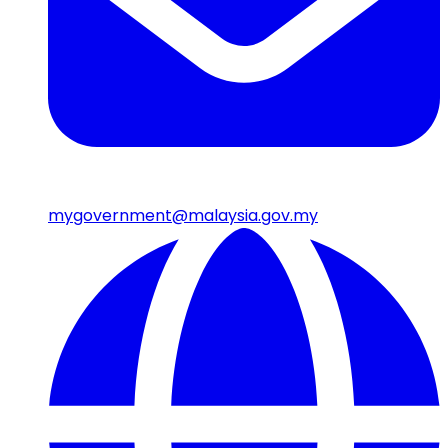
mygovernment@malaysia.gov.my