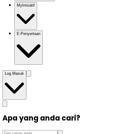
MyInisiatif
E-Penyertaan
Log Masuk
Apa yang anda cari?