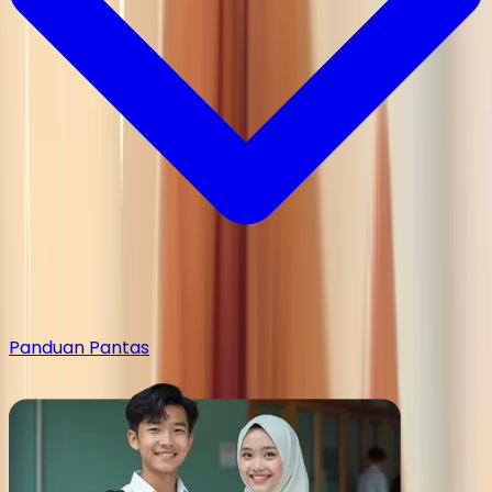
Panduan Pantas