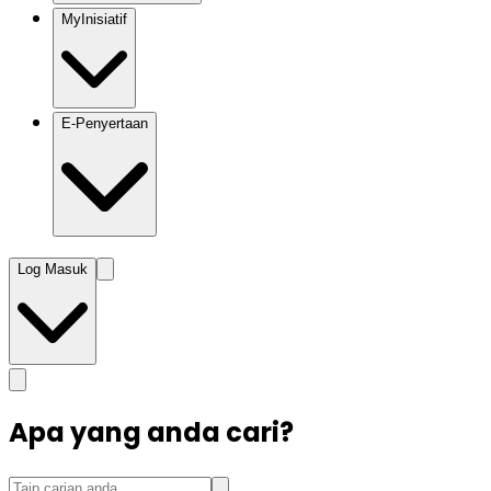
MyInisiatif
E-Penyertaan
Log Masuk
Apa yang anda cari?