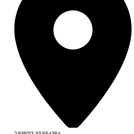
2.938013
,
101.654384