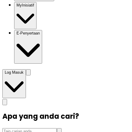
MyInisiatif
E-Penyertaan
Log Masuk
Apa yang anda cari?