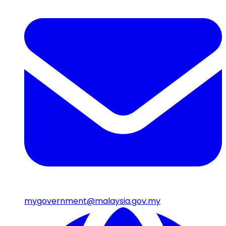
mygovernment@malaysia.gov.my