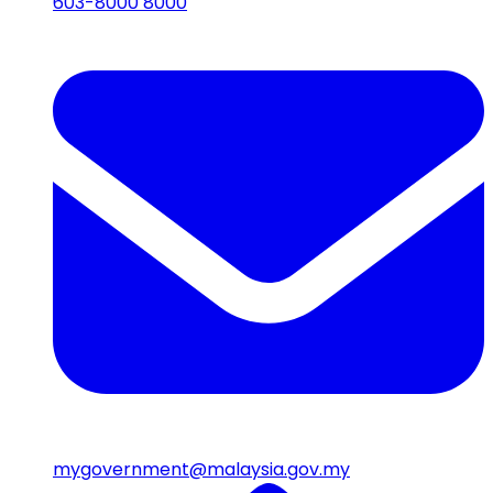
603-8000 8000
mygovernment@malaysia.gov.my