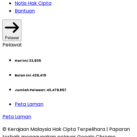
Notis Hak Cipta
Bantuan
Pelawat
Pelawat
Hari Ini
:
32,835
Bulan Ini
:
426,419
Jumlah Pelawat
:
43,479,857
Peta Laman
Peta Laman
© Kerajaan Malaysia Hak Cipta Terpelihara | Paparan
terbaik menggunakan pelayar Google Chrome