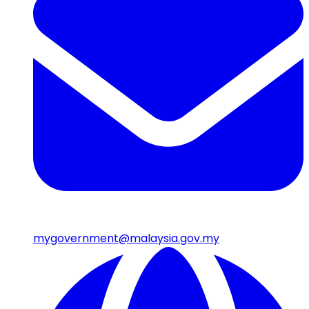
mygovernment@malaysia.gov.my