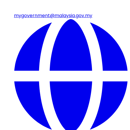
mygovernment@malaysia.gov.my