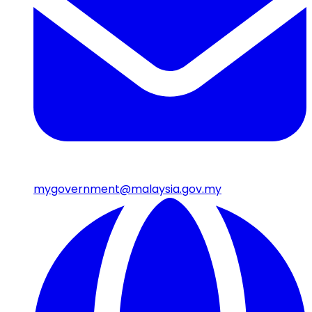
mygovernment@malaysia.gov.my