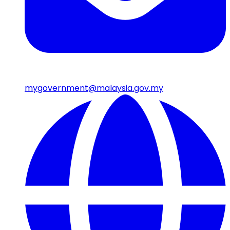
mygovernment@malaysia.gov.my