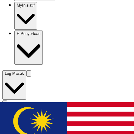
MyInisiatif
E-Penyertaan
Log Masuk
Apa yang anda cari?