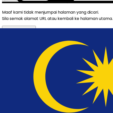
Maaf kami tidak menjumpai halaman yang dicari.
Sila semak alamat URL atau kembali ke halaman utama.
RETURN TO HOME
Carian pantas
perkhidmatan &
maklumat kerajaan
Carian