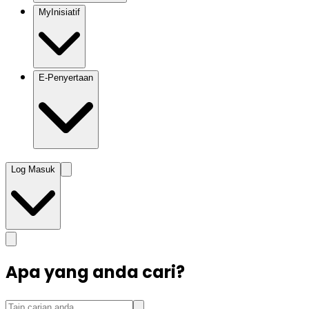
MyInisiatif
E-Penyertaan
Log Masuk
Apa yang anda cari?