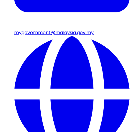
mygovernment@malaysia.gov.my