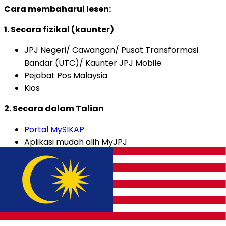
Cara membaharui lesen:
1. Secara fizikal (kaunter)
JPJ Negeri/ Cawangan/ Pusat Transformasi
Bandar (UTC)/ Kaunter JPJ Mobile
Pejabat Pos Malaysia
Kios
2. Secara dalam Talian
Portal MySIKAP
Aplikasi mudah alih MyJPJ
Portal MyEG
Lesen Digital:
Selepas permohonan/pembaharuan LDL/PDL/CDL,
anda boleh menggunakan versi lesen digital melalui
aplikasi MyJPJ.