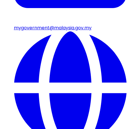
mygovernment@malaysia.gov.my