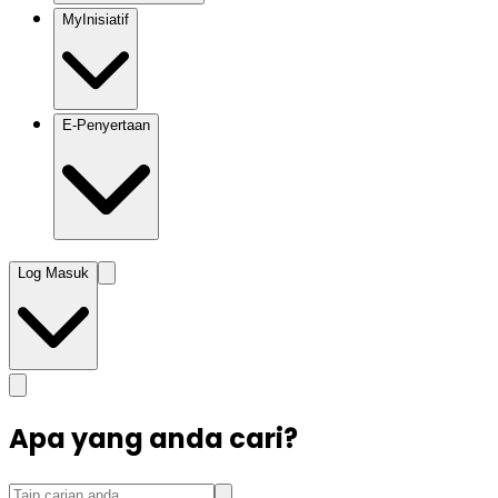
MyInisiatif
E-Penyertaan
Log Masuk
Apa yang anda cari?