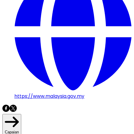
https://www.malaysia.gov.my
Capaian