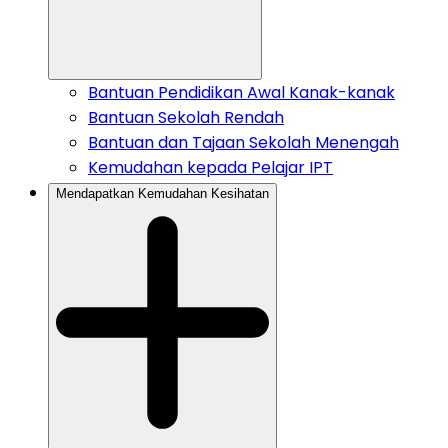
Bantuan Pendidikan Awal Kanak-kanak
Bantuan Sekolah Rendah
Bantuan dan Tajaan Sekolah Menengah
Kemudahan kepada Pelajar IPT
Mendapatkan Kemudahan Kesihatan