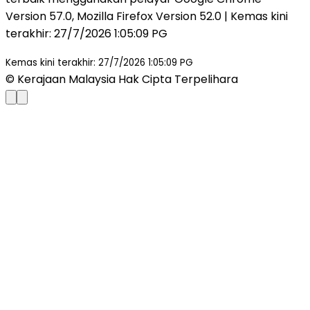
Version 57.0, Mozilla Firefox Version 52.0 | Kemas kini
terakhir
:
27/7/2026 1:05:09 PG
Kemas kini terakhir: 27/7/2026 1:05:09 PG
© Kerajaan Malaysia Hak Cipta Terpelihara