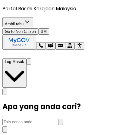
Portal Rasmi Kerajaan Malaysia
Ambil tahu
Go to Non-Citizen
BM
Log Masuk
Apa yang anda cari?