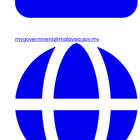
mygovernment@malaysia.gov.my