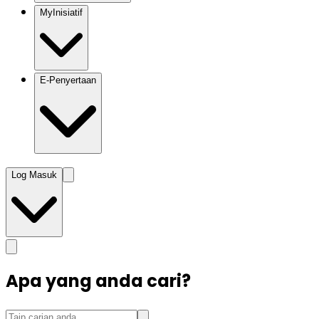
MyInisiatif
E-Penyertaan
Log Masuk
Apa yang anda cari?