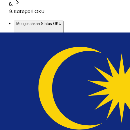
Kategori OKU
Mengesahkan Status OKU
Definisi OKU
Kategori OKU
Pendaftaran OKU
Panduan Penjagaan dan Bantuan Kesihatan OKU