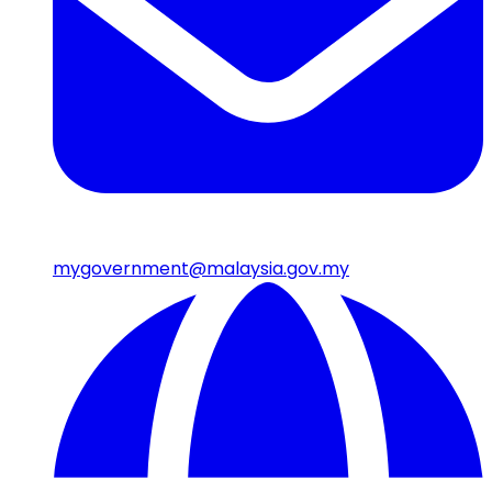
mygovernment@malaysia.gov.my