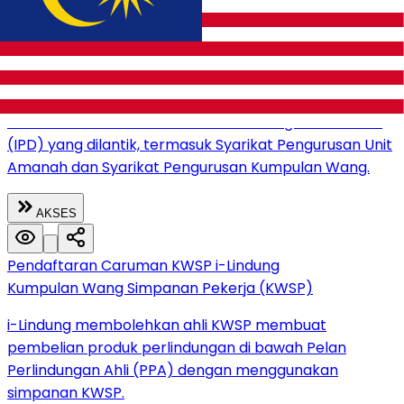
Kumpulan Wang Simpanan Pekerja (KWSP)
Perkhidmatan ini membolehkan ahli yang mempunyai
simpanan secukupnya untuk memindahkan
sebahagian dari dana dalam Akaun Persaraan untuk
dilaburkan melalui Institusi-institusi Pengurusan Dana
(IPD) yang dilantik, termasuk Syarikat Pengurusan Unit
Amanah dan Syarikat Pengurusan Kumpulan Wang.
AKSES
Pendaftaran Caruman KWSP i-Lindung
Kumpulan Wang Simpanan Pekerja (KWSP)
i-Lindung membolehkan ahli KWSP membuat
pembelian produk perlindungan di bawah Pelan
Perlindungan Ahli (PPA) dengan menggunakan
simpanan KWSP.