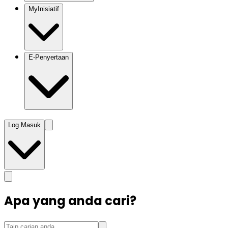
MyInisiatif
E-Penyertaan
Log Masuk
Apa yang anda cari?