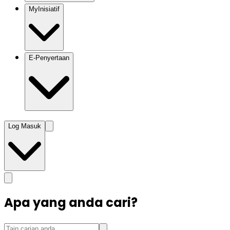
MyInisiatif
E-Penyertaan
Log Masuk
Apa yang anda cari?