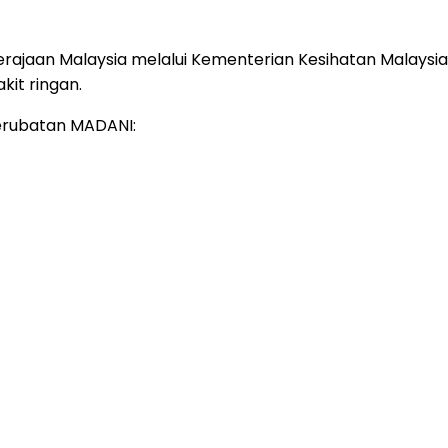
Kerajaan Malaysia melalui Kementerian Kesihatan Malay
it ringan.
Perubatan MADANI: