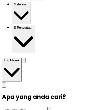
MyInisiatif
E-Penyertaan
Log Masuk
Apa yang anda cari?