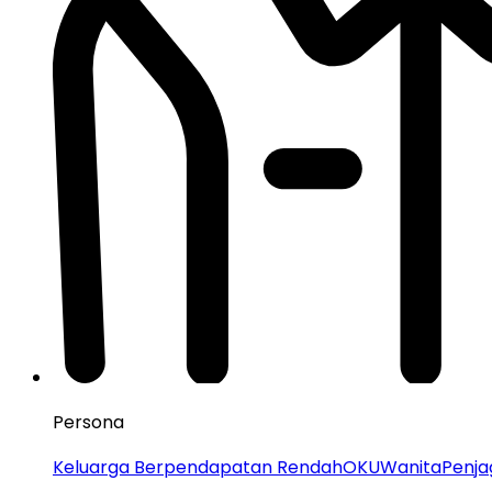
Persona
Keluarga Berpendapatan Rendah
OKU
Wanita
Penja