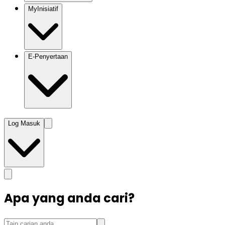
MyInisiatif
E-Penyertaan
Log Masuk
Apa yang anda cari?