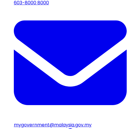
603-8000 8000
mygovernment@malaysia.gov.my