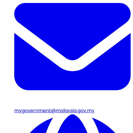
mygovernment@malaysia.gov.my