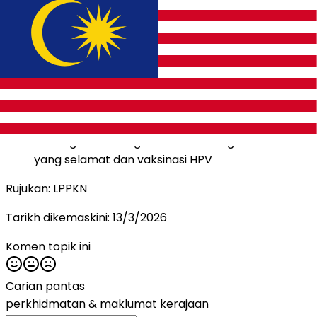
2. Kanser serviks (kanser pangkal rahim)
Antara penyebab utama ialah jangkitan virus
Human Papillomavirus (HPV)
Saringan: Ujian Pap smear dan Ujian HPV DNA
ditawarkan di fasiliti seperti KKM, LPPKN dan klinik-
klinik swasta
Pencegahan: Mengamalkan hubungan seksual
yang selamat dan vaksinasi HPV
Rujukan: LPPKN
Tarikh dikemaskini:
13/3/2026
Komen topik ini
Carian pantas
perkhidmatan &
maklumat kerajaan