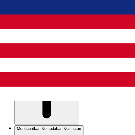
Bantuan Warga Emas (BWE)
Bantuan Anak Pelihara (BAP)
Memohon Bantuan JKM
Penerima Zakat
Jenis-jenis Bantuan Zakat
Senarai Agensi Bantuan Zakat Negeri
Mendapatkan Bantuan Pendidikan
Mendapatkan Kemudahan Kesihatan