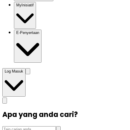
MyInisiatif
E-Penyertaan
Log Masuk
Apa yang anda cari?