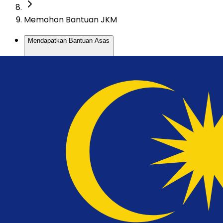
Memohon Bantuan JKM
Mendapatkan Bantuan Asas
Sistem Pangkalan Data Kemiskinan Nasional (
Peranan NACCOL
Portal Ihsan MADANI
Sumbangan Asas Rahmah (SARA)
Sumbangan Tunai Rahmah (STR)
Bantuan Am Persekutuan (BA)
Bantuan Kanak-kanak (BKK)