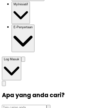
MyInisiatif
E-Penyertaan
Log Masuk
Apa yang anda cari?