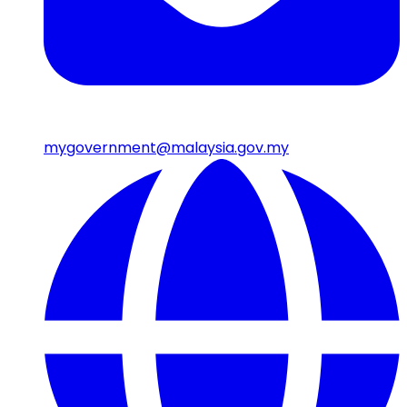
mygovernment@malaysia.gov.my