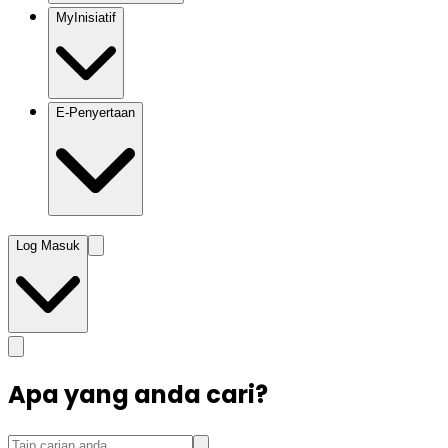
MyInisiatif
E-Penyertaan
Log Masuk
Apa yang anda cari?