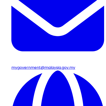
mygovernment@malaysia.gov.my