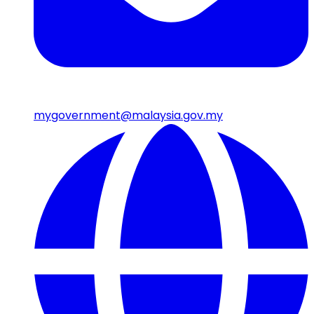
mygovernment@malaysia.gov.my