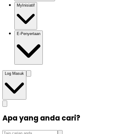
MyInisiatif
E-Penyertaan
Log Masuk
Apa yang anda cari?