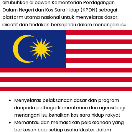
ditubuhkan di bawah Kementerian Perdagangan
Dalam Negeri dan Kos Sara Hidup (KPDN) sebagai
platform utama nasional untuk menyelaras dasar,
inisiatif dan tindakan bersepadu dalam menangani isu
kos sara hidup rakyat.
Antara tanggungjawab NACCOL:
Membangunkan dasar, strategi dan pelan
tindakan untuk menangani isu kenaikan kos sara
hidup
Mengenal pasti isu, masalah dan cabaran yang
komprehensif berkaitan dengan peningkatan kos
sara hidup yang dihadapi oleh rakyat
Menyelaras pelaksanaan dasar dan program
daripada pelbagai kementerian dan agensi bagi
menangani isu kenaikan kos sara hidup rakyat
Memantau dan memastikan pelaksanaan yang
berkesan bagi setiap usaha kluster dalam