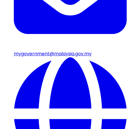
mygovernment@malaysia.gov.my