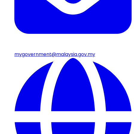
mygovernment@malaysia.gov.my