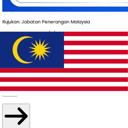
Rujukan: Jabatan Penerangan Malaysia
Tarikh dikemaskini:
3/7/2026
Komen topik ini
Carian pantas
perkhidmatan &
maklumat kerajaan
Carian