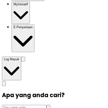
MyInisiatif
E-Penyertaan
Log Masuk
Apa yang anda cari?