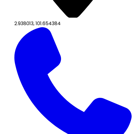
2.938013
,
101.654384