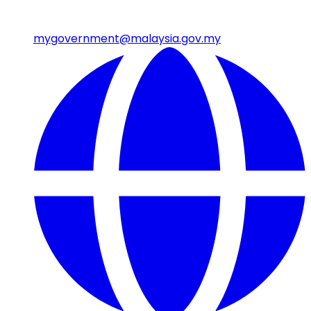
mygovernment@malaysia.gov.my