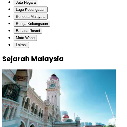
Jata Negara
Lagu Kebangsaan
Bendera Malaysia
Bunga Kebangsaan
Bahasa Rasmi
Mata Wang
Lokasi
Sejarah Malaysia