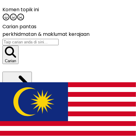
Komen topik ini
Carian pantas
perkhidmatan &
maklumat kerajaan
Carian
Hubungi Kami
Hubungi Kami
Jabatan Digital Negara (JDN)
Bangunan MKN
Embassy Techzone No. 3200 Jalan Teknokrat 2,
63000 Cyberjaya, Sepang, Selangor